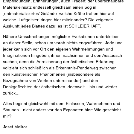
Empfindungen, Erinnerungen, auch Fragen; der überschaubare
Materialeinsatz entfesselt gleichsam einen Sog in
,entmaterialisiertes’ Gelände: welche Kräfte treffen hier auf-,
welche ,Luftgeister‘ ringen hier miteinander? Die zeigende
Auskunft jedes Blattes dazu: es ist SCHLEIERHAFT.
Nähere Umschreibungen möglicher Evokationen unterbleiben
an dieser Stelle, schon um vorab nichts engzuführen. Jede und
jeder kann sich vor Ort den eigenen Wahrnehmungen und
Imaginationen hingeben, ihnen nachsinnen und den Austausch
suchen; denn die Anreicherung der ästhetischen Erfahrung
vollzieht sich schließlich als Erkenntnis-Pendelweg zwischen
den künstlerischen Phänomenen (insbesondere als
Bezugnahme von Werken untereinander) und den
Denkgeflechten der ästhetischen Ideenwelt – hin und wieder
zurück…
Alles beginnt gleichwohl mit dem Einlassen, Wahrnehmen und
Staunen…nicht anders vor den Exponaten hier: Wie geschieht
mir?‘
Josef Molitor