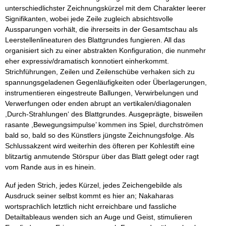
unterschiedlichster Zeichnungskürzel mit dem Charakter leerer
Signifikanten, wobei jede Zeile zugleich absichtsvolle
Aussparungen vorhält, die ihrerseits in der Gesamtschau als
Leerstellenlineaturen des Blattgrundes fungieren. All das
organisiert sich zu einer abstrakten Konfiguration, die nunmehr
eher expressiv/dramatisch konnotiert einherkommt.
Strichführungen, Zeilen und Zeilenschübe verhaken sich zu
spannungsgeladenen Gegenläufigkeiten oder Überlagerungen,
instrumentieren eingestreute Ballungen, Verwirbelungen und
Verwerfungen oder enden abrupt an vertikalen/diagonalen
,Durch-Strahlungen‘ des Blattgrundes. Ausgeprägte, bisweilen
rasante ,Bewegungsimpulse’ kommen ins Spiel, durchströmen
bald so, bald so des Künstlers jüngste Zeichnungsfolge. Als
Schlussakzent wird weiterhin des öfteren per Kohlestift eine
blitzartig anmutende Störspur über das Blatt gelegt oder ragt
vom Rande aus in es hinein.
Auf jeden Strich, jedes Kürzel, jedes Zeichengebilde als
Ausdruck seiner selbst kommt es hier an; Nakaharas
wortsprachlich letztlich nicht erreichbare und fassliche
Detailtableaus wenden sich an Auge und Geist, stimulieren