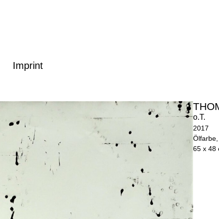
Imprint
THO
o.T.
2017
Ölfarbe,
65 x 48