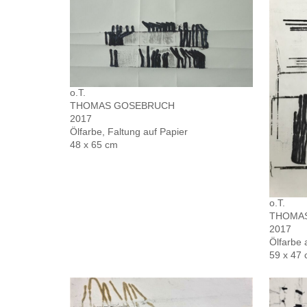
o.T.
THOMAS GOSEBRUCH
2017
Ölfarbe, Faltung auf Papier
48 x 65 cm
o.T.
THOMA
2017
Ölfarbe 
59 x 47