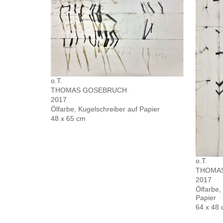
o.T.
THOMAS GOSEBRUCH
2017
Ölfarbe, Kugelschreiber auf Papier
48 x 65 cm
o.T.
THOMA
2017
Ölfarbe,
Papier
64 x 48