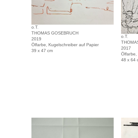
o.T.
THOMAS GOSEBRUCH
o.T.
2019
THOMA
Ölfarbe, Kugelschreiber auf Papier
2017
39 x 47 cm
Ölfarbe,
48 x 64