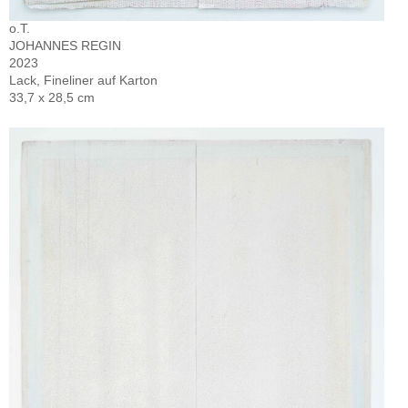
o.T.
JOHANNES REGIN
2023
Lack, Fineliner auf Karton
33,7 x 28,5 cm