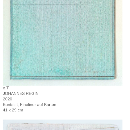
o.T.
JOHANNES REGIN
2020
Buntstift, Fineliner auf Karton
41 x 29 cm