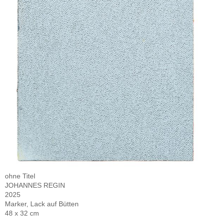
ohne Titel
JOHANNES REGIN
2025
Marker, Lack auf Bütten
48 x 32 cm