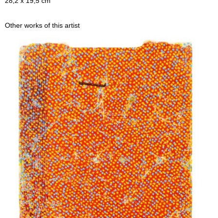
28,2 x 19,5 cm
Other works of this artist