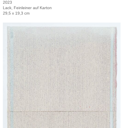
2023
Lack, Feinleiner auf Karton
29,5 x 19,3 cm