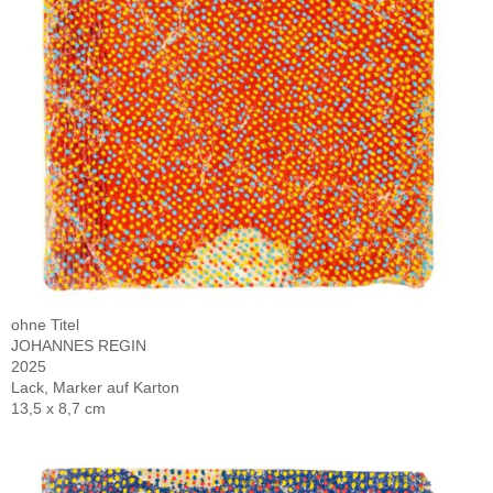
ohne Titel
JOHANNES REGIN
2025
Lack, Marker auf Karton
13,5 x 8,7 cm