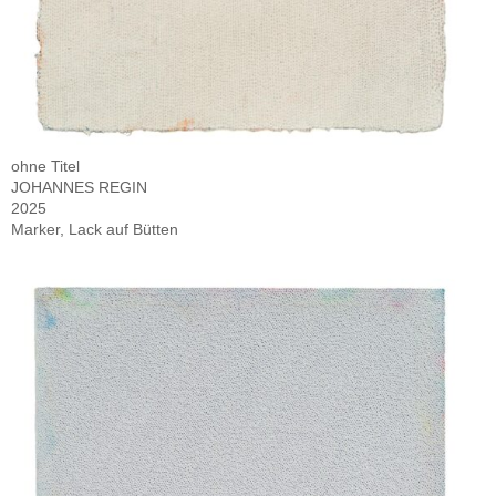
ohne Titel
JOHANNES REGIN
2025
Marker, Lack auf Bütten