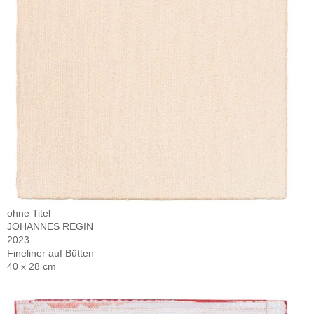
ohne Titel
JOHANNES REGIN
2023
Fineliner auf Bütten
40 x 28 cm