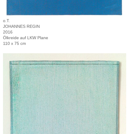
o.T.
JOHANNES REGIN
2016
Ölkreide auf LKW Plane
110 x 75 cm