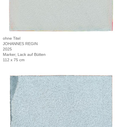
ohne Titel
JOHANNES REGIN
2025
Marker, Lack auf Bütten
112 x 75 cm