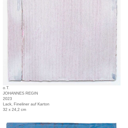
o.T.
JOHANNES REGIN
2023
Lack, Fineliner auf Karton
32 x 24,2 cm