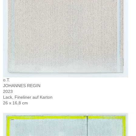
o.T.
JOHANNES REGIN
2023
Lack, Fineliner auf Karton
26 x 16,8 cm