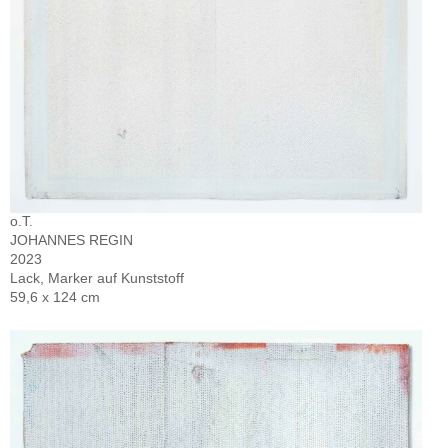
o.T.
JOHANNES REGIN
2023
Lack, Marker auf Kunststoff
59,6 x 124 cm