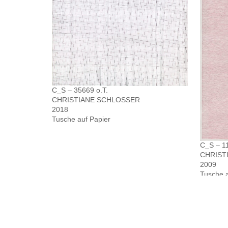
C_S – 35669 o.T.
CHRISTIANE SCHLOSSER
2018
Tusche auf Papier
C_S – 1
CHRIST
2009
Tusche a
135 x 1