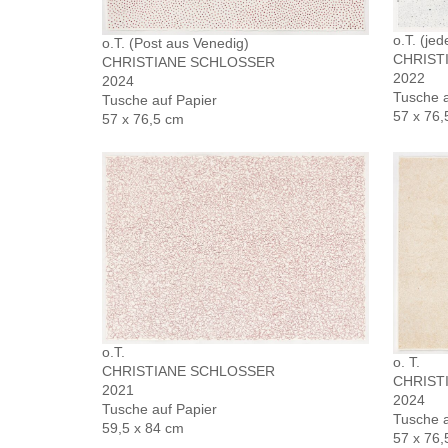
o.T. (jed
o.T. (Post aus Venedig)
CHRIST
CHRISTIANE SCHLOSSER
2022
2024
Tusche a
Tusche auf Papier
57 x 76,
57 x 76,5 cm
o.T.
o. T.
CHRISTIANE SCHLOSSER
CHRIST
2021
2024
Tusche auf Papier
Tusche a
59,5 x 84 cm
57 x 76,