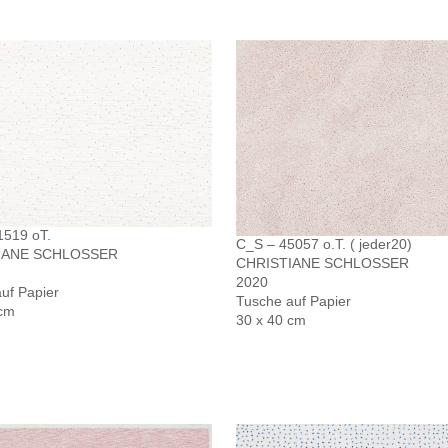
1519 oT.
C_S – 45057 o.T. ( jeder20)
IANE SCHLOSSER
CHRISTIANE SCHLOSSER
2020
 auf Papier
Tusche auf Papier
 cm
30 x 40 cm