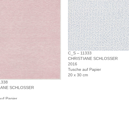
C_S – 11333
CHRISTIANE SCHLOSSER
2016
Tusche auf Papier
20 x 30 cm
1338
IANE SCHLOSSER
uf Papier
20 cm
Data Policy