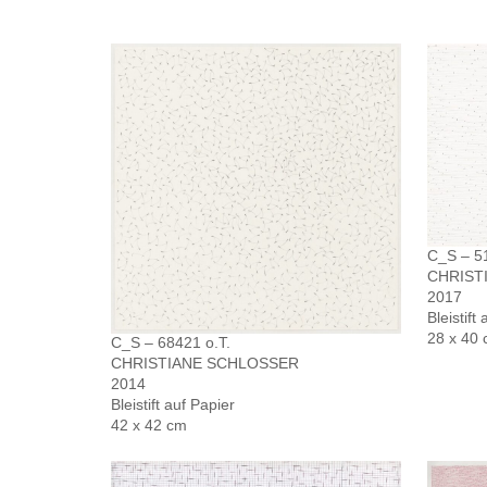
C_S – 5
CHRIST
2017
Bleistift
28 x 40
C_S – 68421 o.T.
CHRISTIANE SCHLOSSER
2014
Bleistift auf Papier
42 x 42 cm