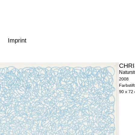
Imprint
CHRI
Naturst
2008
Farbstif
90 x 72