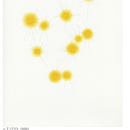
o.T.(Z23_088)