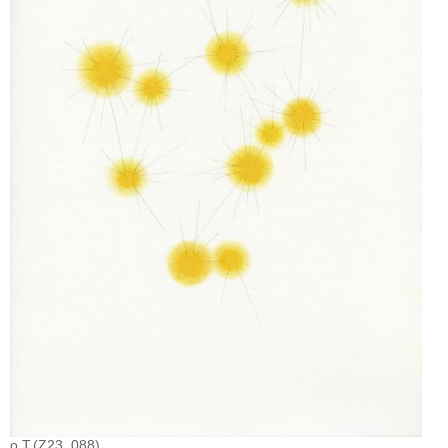
o.T.(Z23_088)