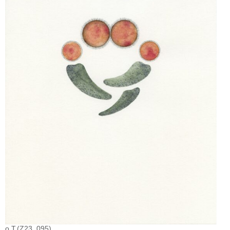
o.T.(Z23_095)