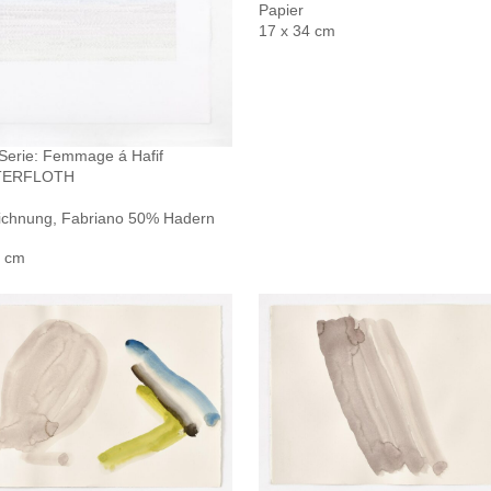
Papier
17 x 34 cm
Serie: Femmage á Hafif
TERFLOTH
eichnung, Fabriano 50% Hadern
0 cm